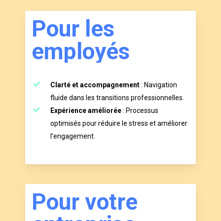
P
o
u
r
l
e
s
e
m
p
l
o
y
é
s
Clarté et accompagnement
: Navigation
fluide dans les transitions professionnelles.
Expérience améliorée
: Processus
optimisés pour réduire le stress et améliorer
l’engagement.
P
o
u
r
v
o
t
r
e