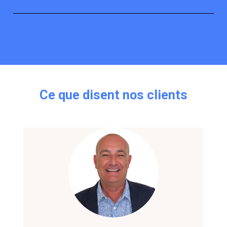
Ce
que
disent
nos
clients