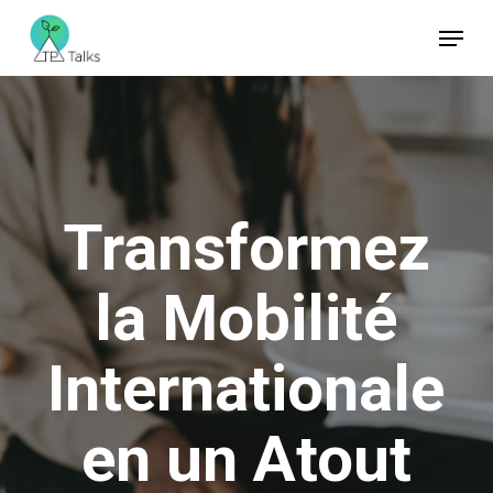
Skip
Menu
to
Close
main
Menu
content
Transformez
la
Mobilité
Internationale
en
un
Atout