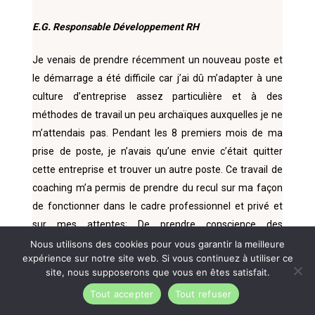
E.G. Responsable Développement RH
Je venais de prendre récemment un nouveau poste et
le démarrage a été difficile car j’ai dû m’adapter à une
culture d’entreprise assez particulière et à des
méthodes de travail un peu archaïques auxquelles je ne
m’attendais pas. Pendant les 8 premiers mois de ma
prise de poste, je n’avais qu’une envie c’était quitter
cette entreprise et trouver un autre poste. Ce travail de
coaching m’a permis de prendre du recul sur ma façon
de fonctionner dans le cadre professionnel et privé et
sur mes attentes; De prendre conscience des
comportements qui pouvaient me fragiliser et de
Nous utilisons des cookies pour vous garantir la meilleure
expérience sur notre site web. Si vous continuez à utiliser ce
mettre en place un début de plan d’actions.
Merci Tania
site, nous supposerons que vous en êtes satisfait.
ton accompagnement m’aura permis de me poser les
Tout accepter
Tout refuser
bonnes questions