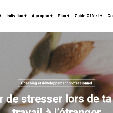
+
Individus +
A propos +
Plus +
Guide Offert +
Co
Coaching et développement professionnel
 de stresser lors de t
travail à l’étranger