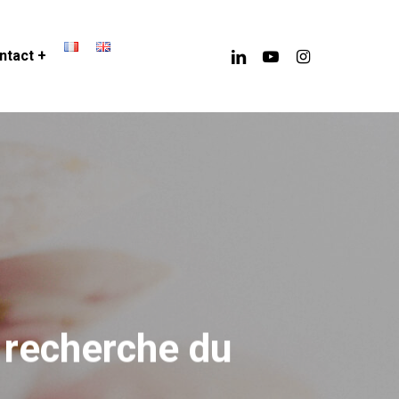
linkedin
youtube
instagram
ntact +
a recherche du