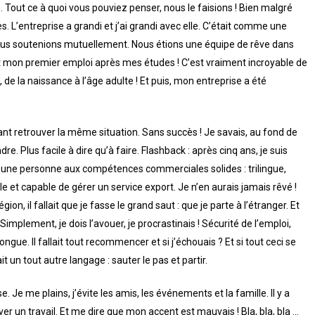
… Tout ce à quoi vous pouviez penser, nous le faisions ! Bien malgré
. L’entreprise a grandi et j’ai grandi avec elle. C’était comme une
s nous soutenions mutuellement. Nous étions une équipe de rêve dans
tait mon premier emploi après mes études ! C’est vraiment incroyable de
e la naissance à l’âge adulte ! Et puis, mon entreprise a été
érant retrouver la même situation. Sans succès ! Je savais, au fond de
re. Plus facile à dire qu’à faire. Flashback : après cinq ans, je suis
 une personne aux compétences commerciales solides : trilingue,
èle et capable de gérer un service export. Je n’en aurais jamais rêvé !
, il fallait que je fasse le grand saut : que je parte à l’étranger. Et
Simplement, je dois l’avouer, je procrastinais ! Sécurité de l’emploi,
longue. Il fallait tout recommencer et si j’échouais ? Et si tout ceci se
t un tout autre langage : sauter le pas et partir.
se. Je me plains, j’évite les amis, les événements et la famille. Il y a
 un travail. Et me dire que mon accent est mauvais ! Bla, bla, bla …