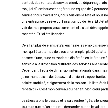
contact, des ventes, du service client, du dépannage, etc
moi, j’ai dû embaucher et gérer une équipe de 2 personnes
famille : nous travaillions, nous faisions la fête et nou
une entreprise de rêve qui faisait un job de rêve. Et c’é
voir de mes propres yeux comment elle s’est développée, d
rachetée. Et j’ai été licenciée.
Cela fait plus de é ans, et j’ai enchaîné les emplois, esp
moi, qu’il était temps de trouver un emploi plutôt qu’attend
passée d’une jeune et modeste diplômée en littérature à
sensible à la dimension culturelle des services à la client
Cependant, faute de dimension internationale dans ma région
je ne manquais ni de réseau, ni d’envie, ni d’opportunités. 
salaire, stabilité, éloignement de la maison… la liste était 
répétait ? » C’est mon cerveau qui parlait. Mon cœur parlai
Le stress a pris le dessus et je suis restée figée, silencieu
toujours quelqu’un pour me demander quand je vais trouver