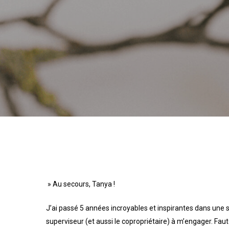
» Au secours, Tanya !
J’ai passé 5 années incroyables et inspirantes dans une st
superviseur (et aussi le copropriétaire) à m’engager. Fau