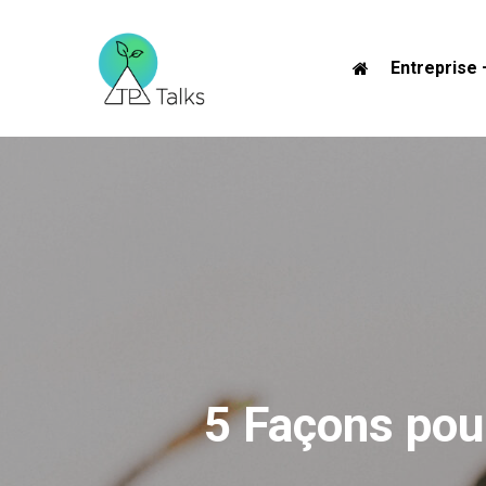
Skip
to
Entreprise 
main
content
5 Façons pour